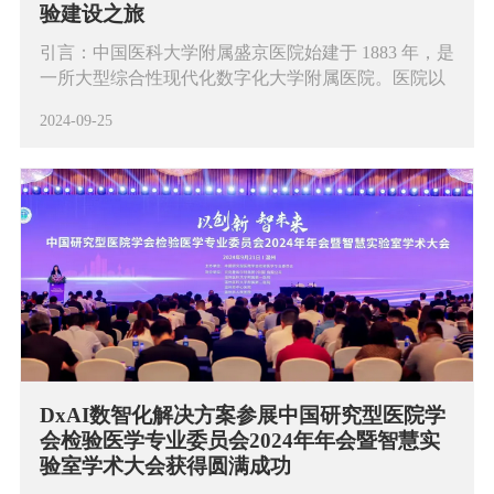
验建设之旅
引言：中国医科大学附属盛京医院始建于 1883 年，是
一所大型综合性现代化数字化大学附属医院。医院以
在信息化建设方面的领先地位而闻名，是国内首家获
2024-09-25
得 “中国驰名商标” 的综合性医院，还获得了 “双七级”
认证，这代表了医院在电子病历系统功能应用水平评
价和美国 HIMSS 认证方面达到了最高级别。医院编
制床位 6750 张，年门急诊量 503.6 万人次，
DxAI数智化解决方案参展中国研究型医院学
会检验医学专业委员会2024年年会暨智慧实
验室学术大会获得圆满成功